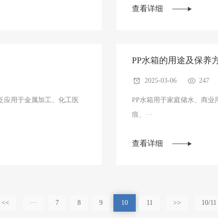
查看详细
PP水箱的用途及保养
2025-03-06
247
泛应用于金属加工、化工医
PP水箱用于家庭储水、商业
痕、···
查看详细
<<
···
7
8
9
10
11
>>
10/11