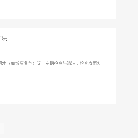
方法
用水（如饭店养鱼）‌等，定期检查与清洁‌，检查表面划