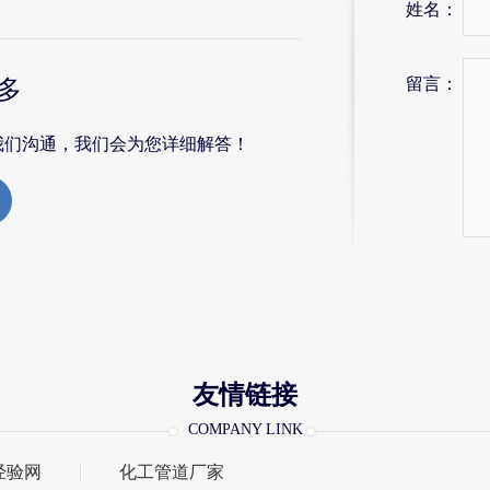
姓名：
留言：
多
我们沟通，我们会为您详细解答！
友情链接
COMPANY LINK
经验网
化工管道厂家