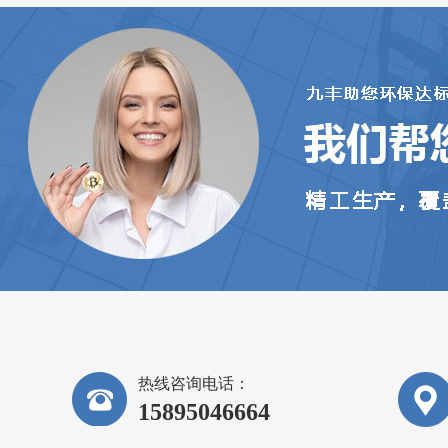
热线咨询电话：
15895046664