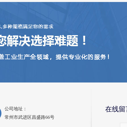
在线留
公司地址：
常州市武进区昌盛路66号