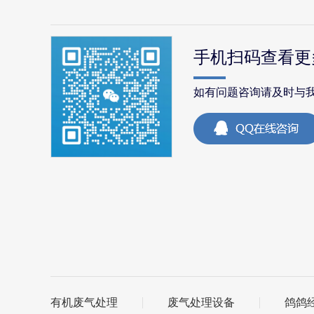
手机扫码查看更
如有问题咨询请及时与
有机废气处理
废气处理设备
鸽鸽