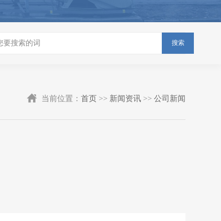
搜索
当前位置：
首页
>>
新闻资讯
>>
公司新闻