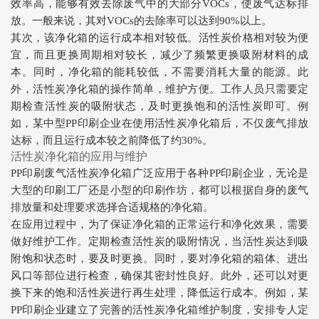
效率高，能够有效去除废气中的大部分VOCs，使废气达标排
放。一般来说，其对VOCs的去除率可以达到90%以上。
其次，该净化箱的运行成本相对较低。活性炭价格相对较为便
宜，而且更换周期相对较长，减少了频繁更换吸附材料的成
本。同时，净化箱的能耗较低，不需要消耗大量的能源。此
外，活性炭净化箱的操作简单，维护方便。工作人员只需要定
期检查活性炭的吸附状态，及时更换饱和的活性炭即可。例
如，某中型PP印刷企业在使用活性炭净化箱后，不仅废气排放
达标，而且运行成本较之前降低了约30%。
活性炭净化箱的应用与维护
PP印刷废气活性炭净化箱广泛应用于各种PP印刷企业，无论是
大型的印刷工厂还是小型的印刷作坊，都可以根据自身的废气
排放量和处理要求选择合适规格的净化箱。
在应用过程中，为了保证净化箱的正常运行和净化效果，需要
做好维护工作。定期检查活性炭的吸附情况，当活性炭达到吸
附饱和状态时，要及时更换。同时，要对净化箱的箱体、进出
风口等部位进行检查，确保其密封性良好。此外，还可以对更
换下来的饱和活性炭进行再生处理，降低运行成本。例如，某
PP印刷企业建立了完善的活性炭净化箱维护制度，安排专人定