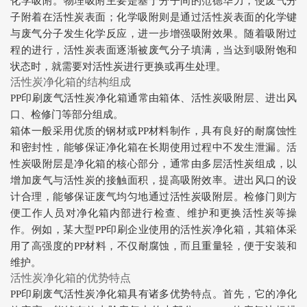
化学吸附。物理吸附主要是基于分子间的范德华力，使废气分
子附着在活性炭表面；化学吸附则是通过活性炭表面的化学键
与废气分子发生化学反应，进一步增强吸附效果。随着吸附过
程的进行，活性炭表面逐渐被废气分子填满，当达到吸附饱和
状态时，就需要对活性炭进行更换或再生处理。
活性炭净化箱的结构组成
PP印刷废气活性炭净化箱通常由箱体、活性炭吸附层、进出风
口、检修门等部分组成。
箱体一般采用优质的钢材或PP材料制作，具有良好的耐腐蚀性
和密封性，能够保证净化箱在长期使用过程中不发生泄漏。活
性炭吸附层是净化箱的核心部分，通常由多层活性炭组成，以
增加废气与活性炭的接触面积，提高吸附效率。进出风口的设
计合理，能够保证废气均匀地通过活性炭吸附层。检修门则方
便工作人员对净化箱内部进行检查、维护和更换活性炭等操
作。例如，某大型PP印刷企业使用的活性炭净化箱，其箱体采
用了高强度的PP材料，不仅耐腐蚀，而且重量轻，便于安装和
维护。
活性炭净化箱的优势特点
PP印刷废气活性炭净化箱具有诸多优势特点。首先，它的净化