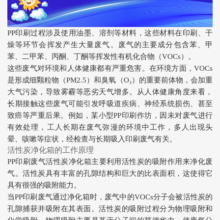
PP印刷过程涉及使用油墨、溶剂等材料，这些材料在印刷、干
燥等环节会挥发产生大量废气。废气的主要成分包含苯、甲
苯、二甲苯、丙酮、丁酮等挥发性有机化合物（VOCs）。
这些废气对环境和人体健康都有严重危害。在环境方面，VOCs
是形成细颗粒物（PM2.5）和臭氧（O₃）的重要前体物，会加重
大气污染，导致雾霾等恶劣天气增多。从人体健康角度来看，
长期接触这些废气可能引发呼吸道疾病、神经系统损伤、甚至
致癌等严重后果。例如，某小型PP印刷作坊，因未对废气进行
有效处理，工人长期在废气弥漫的环境中工作，多人出现头
晕、咳嗽等症状，经检查与长期吸入印刷废气有关。
活性炭净化箱的工作原理
PP印刷废气活性炭净化箱主要利用活性炭的吸附作用来净化废
气。活性炭具有丰富的孔隙结构和巨大的比表面积，这使得它
具有很强的吸附能力。
当PP印刷废气通过净化箱时，废气中的VOCs分子会被活性炭的
孔隙捕获并吸附在其表面。活性炭的吸附过程分为物理吸附和