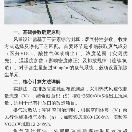
一、基础参数确定原则
风量设计需基于三要素综合测算：废气特性参数、收集
方式选择及净化工艺匹配。首要环节是准确获取废气成分
（区分VOCs、酸性气体或粉尘）、浓度范围（实测优
先）、温湿度参数（影响密度修正）及排放规律（连续/间
歇）。对于含尘量超过50mg/m³的废气系统，必须设置预除
尘单元。
二、核心计算方法详解
实测法：在排放管道截面布置测点，采用热式风速仪测
量流速（V），结合截面积（S）按Q=3600×V×S得出工况风
量，适用于已有排放口的改造项目。
换气次数法：密闭空间治理时，根据空间体积（V）乘
以行业标准换气次数（n），如喷漆房取60-150次/h，实验室
VOCs区域取12-24次/h。
集气罩计算法：外部吸罩需确保控制风速达标