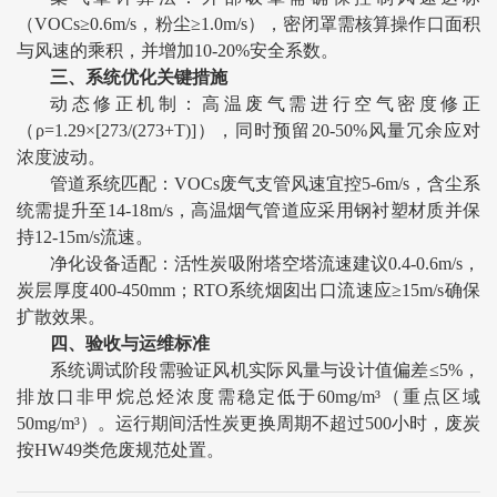
（VOCs≥0.6m/s，粉尘≥1.0m/s），密闭罩需核算操作口面积
与风速的乘积，并增加10-20%安全系数。
三、系统优化关键措施
动态修正机制：高温废气需进行空气密度修正
（ρ=1.29×[273/(273+T)]），同时预留20-50%风量冗余应对
浓度波动。
管道系统匹配：VOCs废气支管风速宜控5-6m/s，含尘系
统需提升至14-18m/s，高温烟气管道应采用钢衬塑材质并保
持12-15m/s流速。
净化设备适配：活性炭吸附塔空塔流速建议0.4-0.6m/s，
炭层厚度400-450mm；RTO系统烟囱出口流速应≥15m/s确保
扩散效果。
四、验收与运维标准
系统调试阶段需验证风机实际风量与设计值偏差≤5%，
排放口非甲烷总烃浓度需稳定低于60mg/m³（重点区域
50mg/m³）。运行期间活性炭更换周期不超过500小时，废炭
按HW49类危废规范处置。