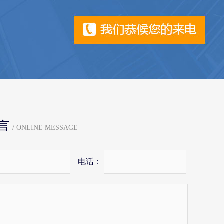
言
/ ONLINE MESSAGE
电话：