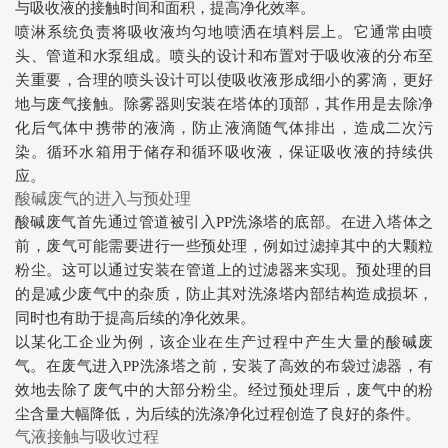
与吸收液的接触时间和面积，提高净化效率。
喷淋系统负责将吸收液均匀地喷洒在填料层上。它通常由喷
头、管道和水泵组成。喷头的设计和布置对于吸收液的分布至
关重要，合理的喷头设计可以使吸收液形成细小的雾滴，更好
地与废气接触。除雾器则安装在塔体的顶部，其作用是去除净
化后气体中携带的液滴，防止液滴随气体排出，造成二次污
染。循环水箱用于储存和循环吸收液，保证吸收液的持续供
应。
酸碱废气的进入与预处理
酸碱废气首先通过管道被引入PP洗涤塔的底部。在进入塔体之
前，废气可能需要进行一些预处理，例如过滤掉其中的大颗粒
粉尘。这可以通过安装在管道上的过滤器来实现。预处理的目
的是减少废气中的杂质，防止其对洗涤塔内部结构造成损坏，
同时也有助于提高后续的净化效果。
以某化工企业为例，该企业在生产过程中产生大量的酸碱废
气。在废气进入PP洗涤塔之前，安装了高效的布袋过滤器，有
效地去除了废气中的大部分粉尘。经过预处理后，废气中的粉
尘含量大幅降低，为后续的洗涤净化过程创造了良好的条件。
气液接触与吸收过程