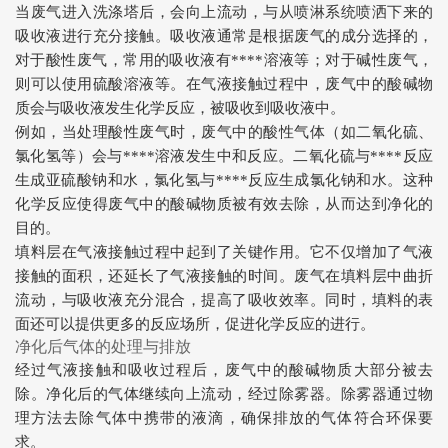
当废气进入洗涤塔后，会向上流动，与从喷淋系统喷洒下来的
吸收液进行充分接触。吸收液通常是根据废气的成分选择的，
对于酸性废气，常用的吸收液有****溶液等；对于碱性废气，
则可以使用硫酸溶液等。在气液接触过程中，废气中的酸碱物
质会与吸收液发生化学反应，被吸收到吸收液中。
例如，当处理酸性废气时，废气中的酸性气体（如二氧化硫、
氯化氢等）会与****溶液发生中和反应。二氧化硫与****反应
生成亚硫酸钠和水，氯化氢与****反应生成氯化钠和水。这种
化学反应使得废气中的酸碱物质被有效去除，从而达到净化的
目的。
填料层在气液接触过程中起到了关键作用。它不仅增加了气液
接触的面积，还延长了气液接触的时间。废气在填料层中曲折
流动，与吸收液充分混合，提高了吸收效率。同时，填料的表
面还可以提供更多的反应场所，促进化学反应的进行。
净化后气体的处理与排放
经过气液接触和吸收过程后，废气中的酸碱物质大部分被去
除。净化后的气体继续向上流动，经过除雾器。除雾器通过物
理方法去除气体中携带的液滴，确保排放的气体符合环保要
求。