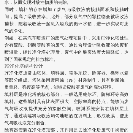
水，从而实现对酸性物质的去除。
同时，填料的存在增加了废气与吸收液的接触面积和接触时
间，提高了吸收效率。此外，部分废气中的颗粒物会被吸收液
捕获，随着吸收液一起流入塔底的循环水箱，进一步实现对废
气的净化。
例如，在某汽车喷漆厂的废气处理项目中，采用PP净化塔处理
含有硫酸、硝酸等酸雾的废气。通过合理设计吸收液的浓度和
喷淋量，经过净化塔处理后，废气中的酸雾浓度大幅降低，达
到了国家规定的排放标准。
PP净化塔结构设计
PP净化塔通常由塔体、填料层、喷淋系统、除雾器、循环水箱
等部分组成。塔体采用聚丙烯（PP）材质制作，具有耐腐蚀、
重量轻、强度高等优点，能够适应酸雾废气的腐蚀环境。
填料层是净化塔的核心部分，一般选用鲍尔环、阶梯环等高效
填料。这些填料具有比表面积大、空隙率高的特点，能够为废
气与吸收液提供充分的接触空间。喷淋系统安装在填料层上
方，通过喷嘴将吸收液均匀地喷洒在填料上，形成液膜，使废
气与吸收液充分混合。
除雾器安装在净化塔顶部，其作用是去除净化后废气中携带的