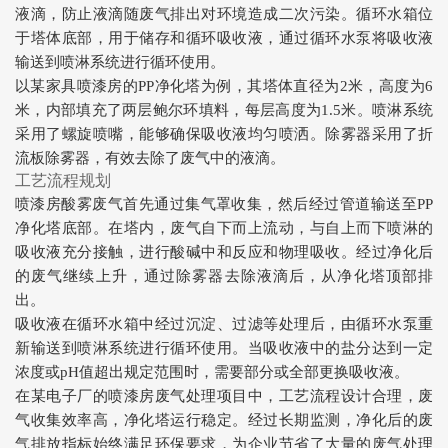
液滴，防止液滴随废气排出对环境造成二次污染。循环水箱位
于塔体底部，用于储存和循环吸收液，通过循环水泵将吸收液
输送到喷淋系统进行循环使用。
以某家具喷漆房的PP净化塔为例，其塔体直径为2米，高度为6
米，内部填充了两层鲍尔环填料，每层高度为1.5米。喷淋系统
采用了螺旋喷嘴，能够确保吸收液均匀喷洒。除雾器采用了折
流板除雾器，有效去除了废气中的液滴。
工艺流程规划
喷漆房酸雾废气首先通过集气罩收集，然后经过管道输送至PP
净化塔底部。在塔内，废气自下而上流动，与自上而下喷淋的
吸收液充分接触，进行酸碱中和反应和物理吸收。经过净化后
的废气继续上升，通过除雾器去除液滴后，从净化塔顶部排
出。
吸收液在循环水箱中经过沉淀、过滤等处理后，由循环水泵重
新输送到喷淋系统进行循环使用。当吸收液中的盐分达到一定
浓度或pH值超出规定范围时，需要部分或全部更换吸收液。
在某电子厂的喷漆房废气处理项目中，工艺流程设计合理，废
气收集效率高，净化塔运行稳定。经过长期监测，净化后的废
气排放指标始终满足环保要求，为企业节省了大量的废气处理