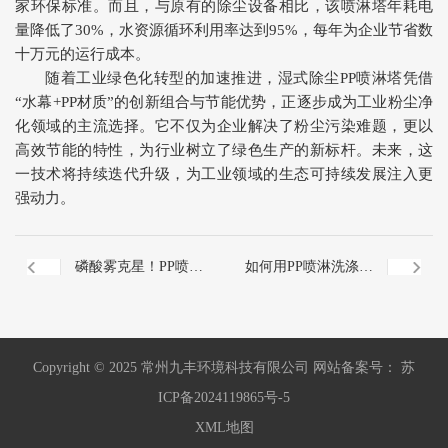
家环保标准。而且，与原有的除尘设备相比，该喷淋塔年耗电
量降低了30%，水资源循环利用率达到95%，每年为企业节省数
十万元的运行成本。
随着工业绿色化转型的加速推进，湿式除尘PP喷淋塔凭借
“水幕+PP材质”的创新组合与节能优势，正逐步成为工业粉尘净
化领域的主流选择。它不仅为企业解决了粉尘污染难题，更以
高效节能的特性，为行业树立了绿色生产的新标杆。未来，这
一技术将持续迭代升级，为工业领域的生态可持续发展注入更
强动力。
磷酸雾克星！PP喷淋
如何用PP喷淋洗涤塔
设备革新工业废气净
处理食品厂的废气？
Copyright © 2025 常州九丰环境科技有限公司 网站备案号： 苏
化工艺 —— 从源头破
ICP备2024119865号-5
XML地图