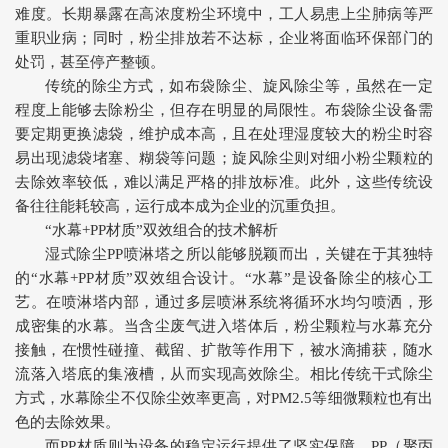
难度。长期暴露在高浓度粉尘环境中，工人易患上尘肺病等严
重职业病；同时，粉尘排放若不达标，企业将面临环保部门的
处罚，甚至停产整顿。
传统的除尘方式，如布袋除尘、旋风除尘等，虽然在一定
程度上能够去除粉尘，但存在明显的局限性。布袋除尘设备需
要定期更换滤袋，维护成本高，且在处理湿度较大的粉尘时容
易出现滤袋堵塞、糊袋等问题；旋风除尘则对细小粉尘颗粒的
去除效率较低，难以满足严格的排放标准。此外，这些传统设
备往往能耗较高，运行成本成为企业的沉重负担。
“水幕+PP材质”双效组合的技术解析
湿式除尘PP喷淋塔之所以能够脱颖而出，关键在于其独特
的“水幕+PP材质”双效组合设计。“水幕”是设备除尘的核心工
艺。在喷淋塔内部，通过多层喷淋系统将循环水均匀喷洒，形
成密集的水幕。当含尘废气进入塔体后，粉尘颗粒与水幕充分
接触，在惯性碰撞、截留、扩散等作用下，被水滴捕获，随水
流落入塔底的集液槽，从而实现高效除尘。相比传统干式除尘
方式，水幕除尘不仅除尘效率更高，对PM2.5等细微颗粒也有出
色的去除效果。
而PP材质则为设备的稳定运行提供了坚实保障。PP（聚丙