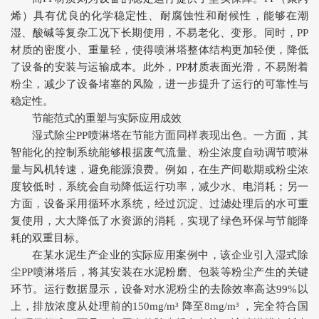
烯）具有优良的化学稳定性、耐腐蚀性和耐候性，能够在潮
湿、酸碱等复杂工况下长期使用，不易老化、变形。同时，PP
材质的密度小、重量轻，使得喷淋塔整体结构更加轻便，降低
了设备的安装与运输成本。此外，PP材质表面光滑，不易附着
粉尘，减少了设备堵塞的风险，进一步提升了运行的可靠性与
稳定性。
节能范式的重塑与实际应用成效
湿式除尘PP喷淋塔在节能方面同样表现出色。一方面，其
智能化的控制系统能够根据废气流量、粉尘浓度自动调节喷淋
量与风机转速，避免能源浪费。例如，在生产间歇期或粉尘浓
度较低时，系统会自动降低运行功率，减少水、电消耗；另一
方面，设备采用循环水系统，经过沉淀、过滤处理后的水可重
复使用，大大降低了水资源的消耗，实现了绿色环保与节能降
耗的双重目标。
在某水泥生产企业的实际应用案例中，该企业引入湿式除
尘PP喷淋塔后，将其安装在水泥粉磨、包装等粉尘产生的关键
环节。运行数据显示，设备对水泥粉尘的去除效率高达99%以
上，排放浓度从处理前的150mg/m³ 降至8mg/m³ ，完全符合国