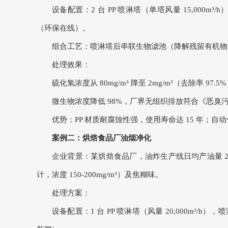
设备配置：2 台 PP 喷淋塔（单塔风量 15,000m³/
（环保在线）。
组合工艺：喷淋塔后串联生物滤池（降解残留有机物
处理效果：
硫化氢浓度从 80mg/m³ 降至 2mg/m³（去除率 97.5%
微生物浓度降低 98%，厂界无组织排放符合《恶臭污染
优势：PP 材质耐腐蚀性强，使用寿命达 15 年；自
案例二：烘焙食品厂油烟净化
企业背景：某烘焙食品厂，油炸生产线日均产油量 2 吨
计，浓度 150-200mg/m³）及焦糊味。
处理方案：
设备配置：1 台 PP 喷淋塔（风量 20,000m³