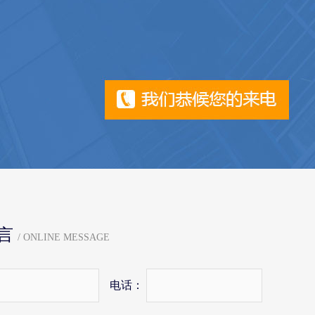
言
/ ONLINE MESSAGE
电话：