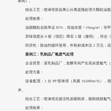
新闻）。
组合工艺：喷淋塔前设离心分离器预处理大颗粒油脂，后
处理效果：
油脂颗粒去除率达 85%，排放浓度 < 10mg/m³；非
异味强度从 6 级（强烈）降至 2 级（微弱），符合《
经济性：除油剂循环使用，年耗材成本仅 2 万元；设
案例三：乳制品厂氨废气处理
企业背景：某乳制品厂，发酵车间产生高浓度氨气（NH₃浓
处理方案：
设备配置：1 台 PP 喷淋塔（风量 10,000m³/h）
米。
组合工艺：喷淋塔后接活性炭吸附床，吸附残留氨气
处理效果：