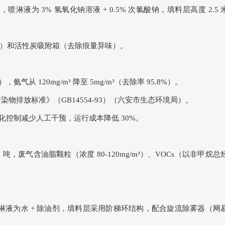
h），喷淋液为 3% 氢氧化钠溶液 + 0.5% 次氯酸钠，填料层高度 2.5 
）和活性炭吸附箱（去除痕量异味）。
），氨气从 120mg/m³ 降至 5mg/m³（去除率 95.8%）。
物排放标准》（GB14554-93）（六安市生态环境局）。
动化控制减少人工干预，运行成本降低 30%。
，废气含油脂颗粒（浓度 80-120mg/m³）、VOCs（以非甲烷总
/h），喷淋液为水 + 除油剂，填料层采用阶梯环结构，配合旋流除雾器（网